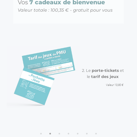
Vos
7 cadeaux de bienvenue
Valeur totale : 100,35 € - gratuit pour vous
rte
4. La
Carte
ance
MÉMO TURF
isée
TÉLÉPRONO
 5,90 €
Valeur : 5,90 €